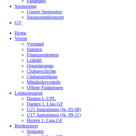
Fanartikel
Sponsoring
Unsere Sponsoren
Sponsoringkonzept
GV
Home
Verein
Vorstand
Statuten
Finanzreglement
Leitbild
Organigramm
Clubgeschichte
Clubanmeldung
Mitgliedervorteile
Offene Funktionen
Leistungssport
Damen L-UPL
Damen 1. Liga GF
U21 Juniorinnen (Jg. 05-08)
U17 Juniorinnen (Jg. 09-11)
Herren 1. Liga GF
Breitensport
Senioren