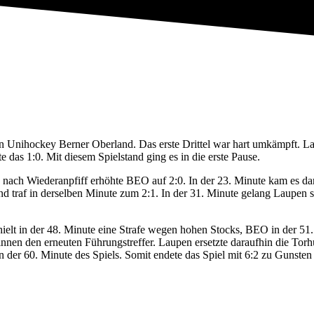
ihockey Berner Oberland. Das erste Drittel war hart umkämpft. Laupe
e das 1:0. Mit diesem Spielstand ging es in die erste Pause.
den nach Wiederanpfiff erhöhte BEO auf 2:0. In der 23. Minute kam es d
 traf in derselben Minute zum 2:1. In der 31. Minute gelang Laupen sc
erhielt in der 48. Minute eine Strafe wegen hohen Stocks, BEO in der 
innen den erneuten Führungstreffer. Laupen ersetzte daraufhin die Torh
 in der 60. Minute des Spiels. Somit endete das Spiel mit 6:2 zu Gunste