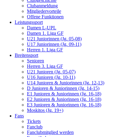
Clubgeschichte
Clubanmeldung
Mitgliedervorteile
Offene Funktionen
Leistungssport
Damen L-UPL
Damen 1. Liga GF
U21 Juniorinnen (Jg. 05-08)
U17 Juniorinnen (Jg. 09-11)
Herren 1. Liga GF
Breitensport
Senioren
Herren 3. Liga GF
U21 Junioren (Jg. 05-07)
U16 Junioren (Jg. 10-11)
U14 Junioren & Juniorinnen (Jg. 12-13)
D Junioren & Juniorinnen (Jg. 14-15)
E1 Junioren & Juniorinnen (Jg. 16-18)
E2 Junioren & Juniorinnen (Jg. 16-18)
E3 Junioren & Juniorinnen (Jg. 16-18)
Moskitos (Jg. 19+)
Fans
Tickets
Fanclub
Fanclubmitglied werden