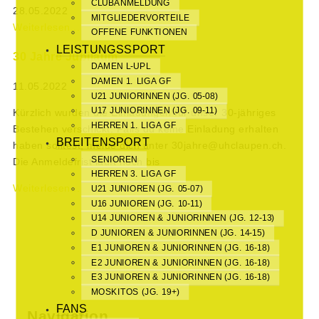
CLUBANMELDUNG
28.05.2022
MITGLIEDERVORTEILE
Weiterlesen...
OFFENE FUNKTIONEN
LEISTUNGSSPORT
30 Jahre Jubiläum
DAMEN L-UPL
DAMEN 1. LIGA GF
11.05.2022
U21 JUNIORINNEN (JG. 05-08)
U17 JUNIORINNEN (JG. 09-11)
Kürzlich wurden die Einladungen für unser 30-jähriges
HERREN 1. LIGA GF
Bestehen verschickt. Falls du keine Einladung erhalten
BREITENSPORT
haben solltest, melde dich unter 30jahre@uhclaupen.ch.
SENIOREN
Die Anmeldefrist läuft noch bis
HERREN 3. LIGA GF
Weiterlesen...
U21 JUNIOREN (JG. 05-07)
U16 JUNIOREN (JG. 10-11)
U14 JUNIOREN & JUNIORINNEN (JG. 12-13)
D JUNIOREN & JUNIORINNEN (JG. 14-15)
E1 JUNIOREN & JUNIORINNEN (JG. 16-18)
E2 JUNIOREN & JUNIORINNEN (JG. 16-18)
E3 JUNIOREN & JUNIORINNEN (JG. 16-18)
MOSKITOS (JG. 19+)
FANS
Navigation