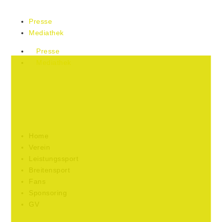
Presse
Mediathek
Presse
Mediathek
Home
Verein
Leistungssport
Breitensport
Fans
Sponsoring
GV