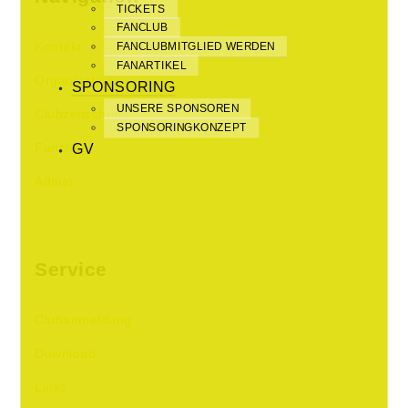
TICKETS
FANCLUB
Kontakt
FANCLUBMITGLIED WERDEN
FANARTIKEL
Organisation
SPONSORING
UNSERE SPONSOREN
Clubzeitschrift
SPONSORINGKONZEPT
Fanshop
GV
Admin
Service
Clubanmeldung
Download
Links