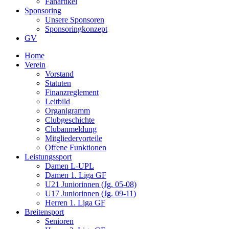
Fanartikel
Sponsoring
Unsere Sponsoren
Sponsoringkonzept
GV
Home
Verein
Vorstand
Statuten
Finanzreglement
Leitbild
Organigramm
Clubgeschichte
Clubanmeldung
Mitgliedervorteile
Offene Funktionen
Leistungssport
Damen L-UPL
Damen 1. Liga GF
U21 Juniorinnen (Jg. 05-08)
U17 Juniorinnen (Jg. 09-11)
Herren 1. Liga GF
Breitensport
Senioren