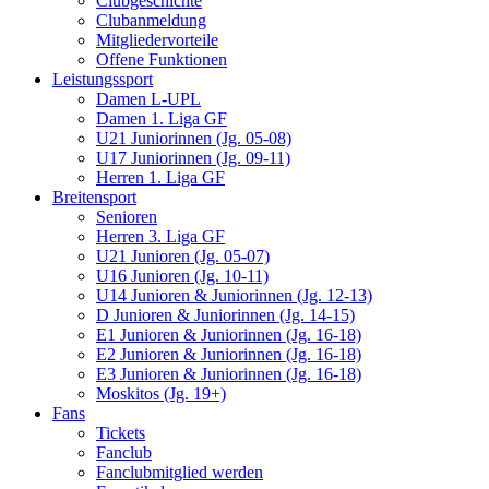
Clubgeschichte
Clubanmeldung
Mitgliedervorteile
Offene Funktionen
Leistungssport
Damen L-UPL
Damen 1. Liga GF
U21 Juniorinnen (Jg. 05-08)
U17 Juniorinnen (Jg. 09-11)
Herren 1. Liga GF
Breitensport
Senioren
Herren 3. Liga GF
U21 Junioren (Jg. 05-07)
U16 Junioren (Jg. 10-11)
U14 Junioren & Juniorinnen (Jg. 12-13)
D Junioren & Juniorinnen (Jg. 14-15)
E1 Junioren & Juniorinnen (Jg. 16-18)
E2 Junioren & Juniorinnen (Jg. 16-18)
E3 Junioren & Juniorinnen (Jg. 16-18)
Moskitos (Jg. 19+)
Fans
Tickets
Fanclub
Fanclubmitglied werden