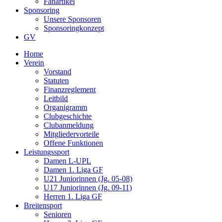
Fanartikel
Sponsoring
Unsere Sponsoren
Sponsoringkonzept
GV
Home
Verein
Vorstand
Statuten
Finanzreglement
Leitbild
Organigramm
Clubgeschichte
Clubanmeldung
Mitgliedervorteile
Offene Funktionen
Leistungssport
Damen L-UPL
Damen 1. Liga GF
U21 Juniorinnen (Jg. 05-08)
U17 Juniorinnen (Jg. 09-11)
Herren 1. Liga GF
Breitensport
Senioren