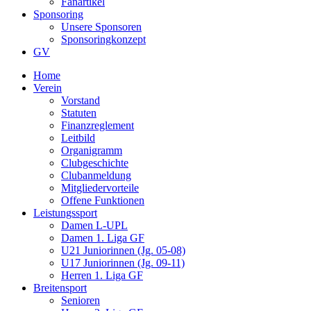
Fanartikel
Sponsoring
Unsere Sponsoren
Sponsoringkonzept
GV
Home
Verein
Vorstand
Statuten
Finanzreglement
Leitbild
Organigramm
Clubgeschichte
Clubanmeldung
Mitgliedervorteile
Offene Funktionen
Leistungssport
Damen L-UPL
Damen 1. Liga GF
U21 Juniorinnen (Jg. 05-08)
U17 Juniorinnen (Jg. 09-11)
Herren 1. Liga GF
Breitensport
Senioren