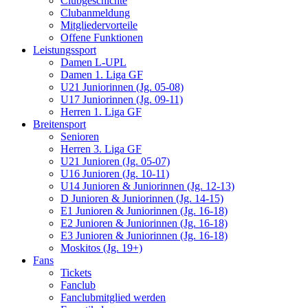
Clubgeschichte
Clubanmeldung
Mitgliedervorteile
Offene Funktionen
Leistungssport
Damen L-UPL
Damen 1. Liga GF
U21 Juniorinnen (Jg. 05-08)
U17 Juniorinnen (Jg. 09-11)
Herren 1. Liga GF
Breitensport
Senioren
Herren 3. Liga GF
U21 Junioren (Jg. 05-07)
U16 Junioren (Jg. 10-11)
U14 Junioren & Juniorinnen (Jg. 12-13)
D Junioren & Juniorinnen (Jg. 14-15)
E1 Junioren & Juniorinnen (Jg. 16-18)
E2 Junioren & Juniorinnen (Jg. 16-18)
E3 Junioren & Juniorinnen (Jg. 16-18)
Moskitos (Jg. 19+)
Fans
Tickets
Fanclub
Fanclubmitglied werden