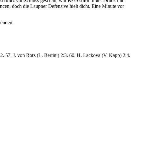
er so kurz vor Schluss geschah, war BEO sofort unter Druck und
ancen, doch die Laupner Defensive hielt dicht. Eine Minute vor
eenden.
. 57. J. von Rotz (L. Bertini) 2:3. 60. H. Lackova (V. Kapp) 2:4.