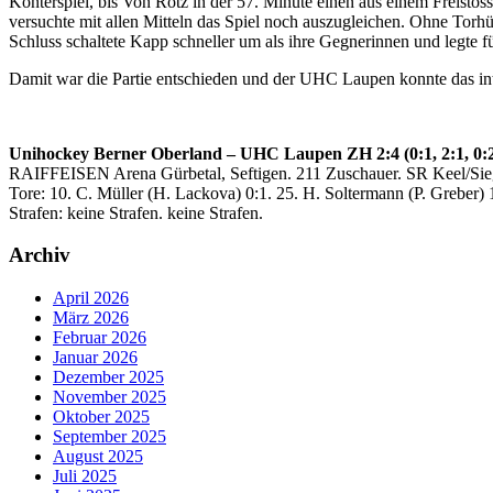
Konterspiel, bis Von Rotz in der 57. Minute einen aus einem Freistos
versuchte mit allen Mitteln das Spiel noch auszugleichen. Ohne Torhü
Schluss schaltete Kapp schneller um als ihre Gegnerinnen und legte fü
Damit war die Partie entschieden und der UHC Laupen konnte das in
Unihockey Berner Oberland – UHC Laupen ZH 2:4 (0:1, 2:1, 0:
RAIFFEISEN Arena Gürbetal, Seftigen. 211 Zuschauer. SR Keel/Sieg
Tore: 10. C. Müller (H. Lackova) 0:1. 25. H. Soltermann (P. Greber) 
Strafen: keine Strafen. keine Strafen.
Archiv
April 2026
März 2026
Februar 2026
Januar 2026
Dezember 2025
November 2025
Oktober 2025
September 2025
August 2025
Juli 2025