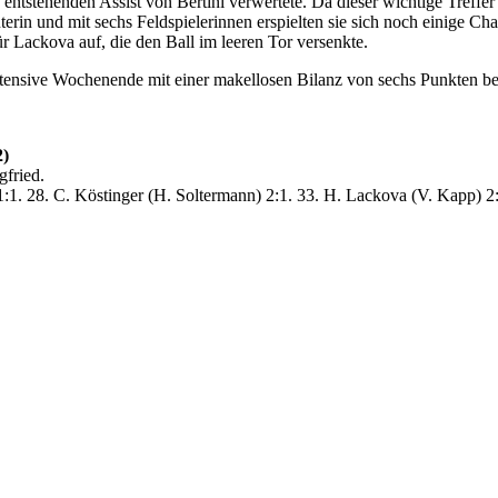
s entstehenden Assist von Bertini verwertete. Da dieser wichtige Treff
terin und mit sechs Feldspielerinnen erspielten sie sich noch einige Ch
r Lackova auf, die den Ball im leeren Tor versenkte.
tensive Wochenende mit einer makellosen Bilanz von sechs Punkten b
2)
fried.
1:1. 28. C. Köstinger (H. Soltermann) 2:1. 33. H. Lackova (V. Kapp) 2:2