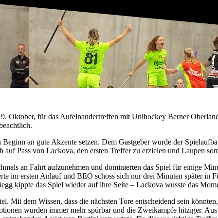
, 9. Oktober, für das Aufeinandertreffen mit Unihockey Berner Oberlan
beachtlich.
von Beginn an gute Akzente setzen. Dem Gastgeber wurde der Spielaufb
ch auf Pass von Lackova, den ersten Treffer zu erzielen und Laupen somi
hmals an Fahrt aufzunehmen und dominierten das Spiel für einige Minut
te im ersten Anlauf und BEO schoss sich nur drei Minuten später in Fü
egg kippte das Spiel wieder auf ihre Seite – Lackova wusste das Momen
ttel. Mit dem Wissen, dass die nächsten Tore entscheidend sein könnten
Emotionen wurden immer mehr spürbar und die Zweikämpfe hitziger. Aus