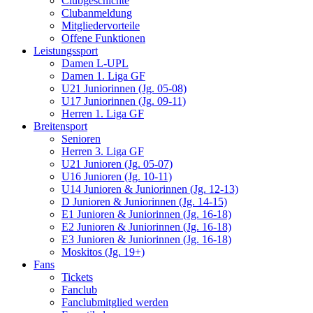
Clubgeschichte
Clubanmeldung
Mitgliedervorteile
Offene Funktionen
Leistungssport
Damen L-UPL
Damen 1. Liga GF
U21 Juniorinnen (Jg. 05-08)
U17 Juniorinnen (Jg. 09-11)
Herren 1. Liga GF
Breitensport
Senioren
Herren 3. Liga GF
U21 Junioren (Jg. 05-07)
U16 Junioren (Jg. 10-11)
U14 Junioren & Juniorinnen (Jg. 12-13)
D Junioren & Juniorinnen (Jg. 14-15)
E1 Junioren & Juniorinnen (Jg. 16-18)
E2 Junioren & Juniorinnen (Jg. 16-18)
E3 Junioren & Juniorinnen (Jg. 16-18)
Moskitos (Jg. 19+)
Fans
Tickets
Fanclub
Fanclubmitglied werden