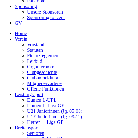
Fanartikel
Sponsoring
Unsere Sponsoren
Sponsoringkonzept
GV
Home
Verein
Vorstand
Statuten
Finanzreglement
Leitbild
Organigramm
Clubgeschichte
Clubanmeldung
Mitgliedervorteile
Offene Funktionen
Leistungssport
Damen L-UPL
Damen 1. Liga GF
U21 Juniorinnen (Jg. 05-08)
U17 Juniorinnen (Jg. 09-11)
Herren 1. Liga GF
Breitensport
Senioren