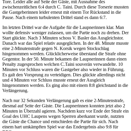
Tore. Leider alle auf Seite der Gäste, mit Ausnahme des
zwischenzeitlichen 6:4 durch C. Taini. Durch diese Torserie mussten
die Gastgeberinnen leider erneut mit einem Tor Rückstand in die
Pause. Nach einem turbulenten Drittel stand es dann 6:7.
Im letzten Drittel war die Aufgabe für die Laupnerinnen klar. Man
wollte defensiv weniger zulassen, um die Partie noch zu drehen. Der
Start glückte. Nach 3 Minuten schoss V. Basler das Ausgleichstor.
Danach war das Spiel relativ ausgeglichen. In der 48. Minute musste
eine 2-Minutenstrafe gegen N. Korsik wegen Stockschlag
hingenommen werden. Glücklicherweise überstand die Strafe ohne
Gegentor. In der 50. Minute bekamen die Laupnerinnen dann einen
Penalty zugesprochen welchen C.Taini souverän verwandelte. 10
Minuten vor Schluss waren die Gastgeber also wieder in Führung.
Es galt den Vorsprung zu verteidigen. Dies glückte allerdings nicht
und 4 Minuten vor Schluss musste erneut der Ausgleich
hingenommen werden. Es ging also mit einem 8:8 gleichstand in die
Verlängerung.
Nach nur 32 Sekunden Verlängerung gab es eine 2-Minutenstrafe,
diesmal auf Seite der Gäste. Die Laupnerinnen konnten jetzt also 2
Minuten in Überzahl agieren. Nachdem kurz vor Ende der Strafe ein
Goal des UHC Laupens wegen Sperren aberkannt wurde, nutzten
die Gäste die Chance und entschieden die Partie für sich. Nach
einem hart umkämpften Spiel war das Endergebnis also 9:8 für