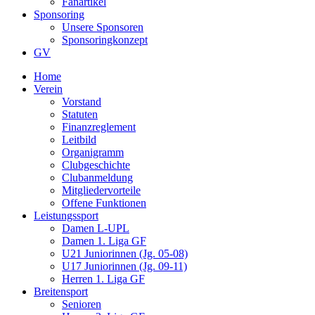
Fanartikel
Sponsoring
Unsere Sponsoren
Sponsoringkonzept
GV
Home
Verein
Vorstand
Statuten
Finanzreglement
Leitbild
Organigramm
Clubgeschichte
Clubanmeldung
Mitgliedervorteile
Offene Funktionen
Leistungssport
Damen L-UPL
Damen 1. Liga GF
U21 Juniorinnen (Jg. 05-08)
U17 Juniorinnen (Jg. 09-11)
Herren 1. Liga GF
Breitensport
Senioren