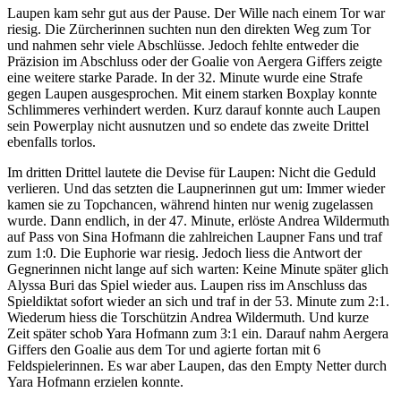
Laupen kam sehr gut aus der Pause. Der Wille nach einem Tor war
riesig. Die Zürcherinnen suchten nun den direkten Weg zum Tor
und nahmen sehr viele Abschlüsse. Jedoch fehlte entweder die
Präzision im Abschluss oder der Goalie von Aergera Giffers zeigte
eine weitere starke Parade. In der 32. Minute wurde eine Strafe
gegen Laupen ausgesprochen. Mit einem starken Boxplay konnte
Schlimmeres verhindert werden. Kurz darauf konnte auch Laupen
sein Powerplay nicht ausnutzen und so endete das zweite Drittel
ebenfalls torlos.
Im dritten Drittel lautete die Devise für Laupen: Nicht die Geduld
verlieren. Und das setzten die Laupnerinnen gut um: Immer wieder
kamen sie zu Topchancen, während hinten nur wenig zugelassen
wurde. Dann endlich, in der 47. Minute, erlöste Andrea Wildermuth
auf Pass von Sina Hofmann die zahlreichen Laupner Fans und traf
zum 1:0. Die Euphorie war riesig. Jedoch liess die Antwort der
Gegnerinnen nicht lange auf sich warten: Keine Minute später glich
Alyssa Buri das Spiel wieder aus. Laupen riss im Anschluss das
Spieldiktat sofort wieder an sich und traf in der 53. Minute zum 2:1.
Wiederum hiess die Torschützin Andrea Wildermuth. Und kurze
Zeit später schob Yara Hofmann zum 3:1 ein. Darauf nahm Aergera
Giffers den Goalie aus dem Tor und agierte fortan mit 6
Feldspielerinnen. Es war aber Laupen, das den Empty Netter durch
Yara Hofmann erzielen konnte.