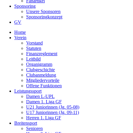
Fanartikel
Sponsoring
Unsere Sponsoren
Sponsoringkonzept
GV
Home
Verein
Vorstand
Statuten
Finanzreglement
Leitbild
Organigramm
Clubgeschichte
Clubanmeldung
Mitgliedervorteile
Offene Funktionen
Leistungssport
Damen L-UPL
Damen 1. Liga GF
U21 Juniorinnen (Jg. 05-08)
U17 Juniorinnen (Jg. 09-11)
Herren 1. Liga GF
Breitensport
Senioren