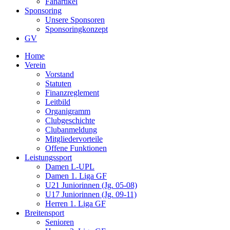
Fanartikel
Sponsoring
Unsere Sponsoren
Sponsoringkonzept
GV
Home
Verein
Vorstand
Statuten
Finanzreglement
Leitbild
Organigramm
Clubgeschichte
Clubanmeldung
Mitgliedervorteile
Offene Funktionen
Leistungssport
Damen L-UPL
Damen 1. Liga GF
U21 Juniorinnen (Jg. 05-08)
U17 Juniorinnen (Jg. 09-11)
Herren 1. Liga GF
Breitensport
Senioren