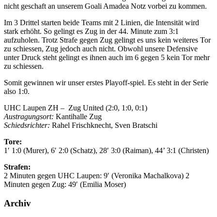
nicht geschaft an unserem Goali Amadea Notz vorbei zu kommen.
Im 3 Drittel starten beide Teams mit 2 Linien, die Intensität wird
stark erhöht. So gelingt es Zug in der 44. Minute zum 3:1
aufzuholen. Trotz Strafe gegen Zug gelingt es uns kein weiteres Tor
zu schiessen, Zug jedoch auch nicht. Obwohl unsere Defensive
unter Druck steht gelingt es ihnen auch im 6 gegen 5 kein Tor mehr
zu schiessen.
Somit gewinnen wir unser erstes Playoff-spiel. Es steht in der Serie
also 1:0.
UHC Laupen ZH – Zug United (2:0, 1:0, 0:1)
Austragungsort:
Kantihalle Zug
Schiedsrichter:
Rahel Frischknecht, Sven Bratschi
Tore:
1′ 1:0 (Murer), 6′ 2:0 (Schatz), 28′ 3:0 (Raiman), 44’ 3:1 (Christen)
Strafen:
2 Minuten gegen UHC Laupen: 9′ (Veronika Machalkova) 2
Minuten gegen Zug: 49′ (Emilia Moser)
Archiv